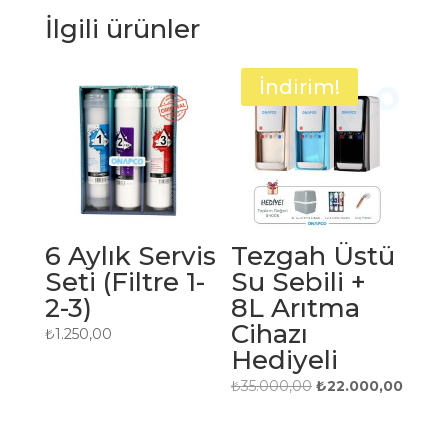
İlgili ürünler
İndirim!
6 Aylık Servis
Tezgah Üstü
Seti (Filtre 1-
Su Sebili +
2-3)
8L Arıtma
Cihazı
₺
1.250,00
Hediyeli
Orijinal
Şu
₺
35.000,00
₺
22.000,00
fiyat:
andaki
₺35.000,00.
fiyat: