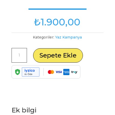
₺
1.900,00
Kategoriler:
Yaz Kampanya
12
Sepete Ekle
Aylık
Servis
Seti
(Filtre
1-
2-
3-
4-
5)
adet
Ek bilgi