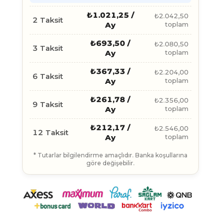
₺
1.021,25
/
₺
2.042,50
2 Taksit
Ay
toplam
₺
693,50
/
₺
2.080,50
3 Taksit
Ay
toplam
₺
367,33
/
₺
2.204,00
6 Taksit
Ay
toplam
₺
261,78
/
₺
2.356,00
9 Taksit
Ay
toplam
₺
212,17
/
₺
2.546,00
12 Taksit
Ay
toplam
* Tutarlar bilgilendirme amaçlıdır. Banka koşullarına
göre değişebilir.