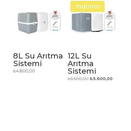
₺22.0
İndirim!
8L Su Arıtma
12L Su
Sistemi
Arıtma
Sistemi
₺
4.800,00
Orijinal
Şu
₺
6.600,00
₺
5.600,00
fiyat:
andaki
₺6.600,00.
fiyat:
₺5.600,0