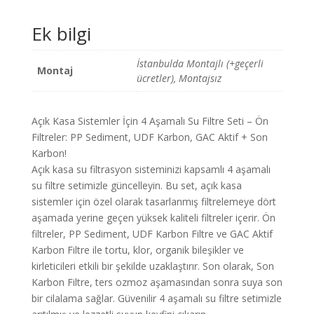
Sediment,
UDF
Ek bilgi
Karbon,
GAC
Aktif
İstanbulda Montajlı (+geçerli
Montaj
Karbon
ücretler), Montajsız
ve
Post
Karbon
Açık Kasa Sistemler İçin 4 Aşamalı Su Filtre Seti – Ön
adet
Filtreler: PP Sediment, UDF Karbon, GAC Aktif + Son
Karbon!
Açık kasa su filtrasyon sisteminizi kapsamlı 4 aşamalı
su filtre setimizle güncelleyin. Bu set, açık kasa
sistemler için özel olarak tasarlanmış filtrelemeye dört
aşamada yerine geçen yüksek kaliteli filtreler içerir. Ön
filtreler, PP Sediment, UDF Karbon Filtre ve GAC Aktif
Karbon Filtre ile tortu, klor, organik bileşikler ve
kirleticileri etkili bir şekilde uzaklaştırır. Son olarak, Son
Karbon Filtre, ters ozmoz aşamasından sonra suya son
bir cilalama sağlar. Güvenilir 4 aşamalı su filtre setimizle