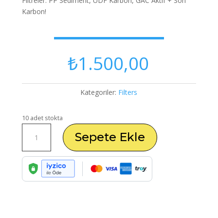
Filtreler: PP Sediment, UDF Karbon, GAC Aktif + Son
Karbon!
₺
1.500,00
Kategoriler:
Filters
10 adet stokta
Açık
Sepete Ekle
Kasa
Su
Sistemleri
İçin
4
Filtre
Seti
PP