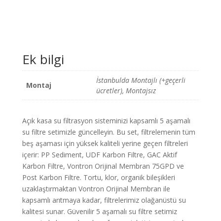
Filtre
Seti
PP
Sediment,
UDF,
Ek bilgi
GAC,
Vontron
Membran,
İstanbulda Montajlı (+geçerli
Montaj
ve
ücretler), Montajsız
Post
Karbon
adet
Açık kasa su filtrasyon sisteminizi kapsamlı 5 aşamalı
su filtre setimizle güncelleyin. Bu set, filtrelemenin tüm
beş aşaması için yüksek kaliteli yerine geçen filtreleri
içerir: PP Sediment, UDF Karbon Filtre, GAC Aktif
Karbon Filtre, Vontron Orijinal Membran 75GPD ve
Post Karbon Filtre. Tortu, klor, organik bileşikleri
uzaklaştırmaktan Vontron Orijinal Membran ile
kapsamlı arıtmaya kadar, filtrelerimiz olağanüstü su
kalitesi sunar. Güvenilir 5 aşamalı su filtre setimiz