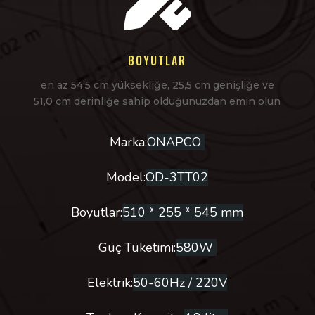
BOYUTLAR
en az 54,5 cm yüksekliğe, 25,5 cm genişliğe ve
51,0 cm derinliğe sahip olduğunuzdan emin olun
Marka:
ONAPCO
Model:
OD-3TT02
Boyutlar:
510 * 255 * 545 mm
Güç Tüketimi:
580W
Elektrik:
50-60Hz / 220V