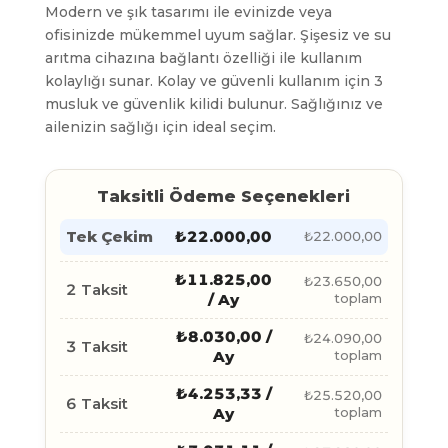
Modern ve şık tasarımı ile evinizde veya
ofisinizde mükemmel uyum sağlar. Şişesiz ve su
arıtma cihazına bağlantı özelliği ile kullanım
kolaylığı sunar. Kolay ve güvenli kullanım için 3
musluk ve güvenlik kilidi bulunur. Sağlığınız ve
ailenizin sağlığı için ideal seçim.
Taksitli Ödeme Seçenekleri
Tek Çekim
₺
22.000,00
₺
22.000,00
₺
11.825,00
₺
23.650,00
2 Taksit
/ Ay
toplam
₺
8.030,00
/
₺
24.090,00
3 Taksit
Ay
toplam
₺
4.253,33
/
₺
25.520,00
6 Taksit
Ay
toplam