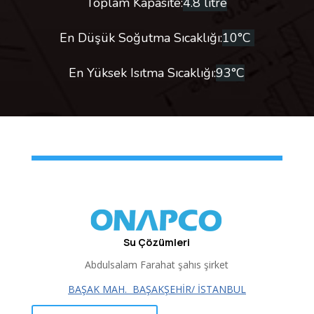
Toplam Kapasite:
4.8 litre
En Düşük Soğutma Sıcaklığı:
10°C
En Yüksek Isıtma Sıcaklığı:
93°C
Su Çözümleri
Abdulsalam Farahat şahıs şirket
BAŞAK MAH.
BAŞAKŞEHİR/ İSTANBUL