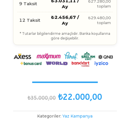
₺
3.031,11
/
₺
27.280,00
9 Taksit
Ay
toplam
₺
2.456,67
/
₺
29.480,00
12 Taksit
Ay
toplam
* Tutarlar bilgilendirme amaçlıdır. Banka koşullarına
göre değişebilir.
Orijinal
Şu
₺
22.000,00
₺
35.000,00
fiyat:
andaki
₺35.000,00.
fiyat:
₺22.00
Kategoriler:
Yaz Kampanya