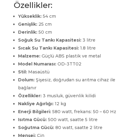
Özellikler:
Yükseklik:
54 cm
Genişlik:
25 cm
Derinlik:
50 cm
Soğuk Su Tankı Kapasitesi:
3 litre
Sıcak Su Tankı Kapasitesi:
1.8 litre
Malzeme:
Güçlü ABS plastik ve metal
Model Numarası:
OD-3TT02
Stil:
Masaüstü
Dolum:
Şişesiz, doğrudan su arıtma cihaz ile
bağlanır
Özellikler:
3 musluk, güvenlik kilidi
Nakliye Ağırlığı:
12 kg
Enerji Bilgileri:
580 watt, frekans: 50 – 60 Hz
Isıtma Gücü:
500 watt, saatte 5 litre
Soğutma Gücü:
80 watt, saatte 2 litre
Menşei:
Çin