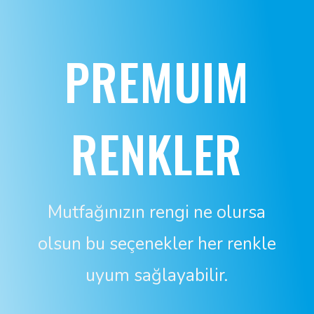
PREMUIM
RENKLER
Mutfağınızın rengi ne olursa
olsun bu seçenekler her renkle
uyum sağlayabilir.