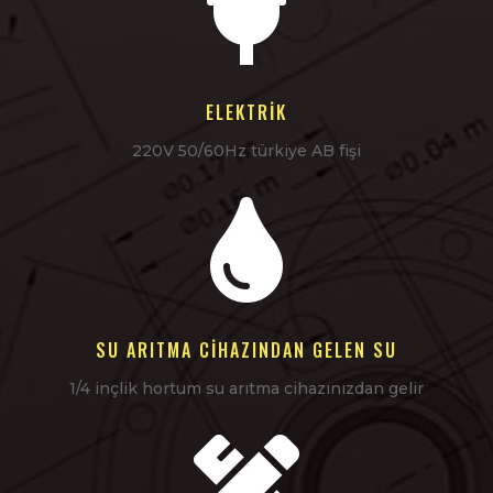

ELEKTRIK
220V 50/60Hz türkiye AB fişi

SU ARITMA CIHAZINDAN GELEN SU
1/4 inçlik hortum su arıtma cihazınızdan gelir
